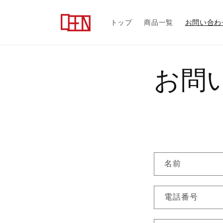
コンテ
ンツに
進む
トップ
商品一覧
お問い合わ
お問
お
名前
問
い
電話番号
合
わ